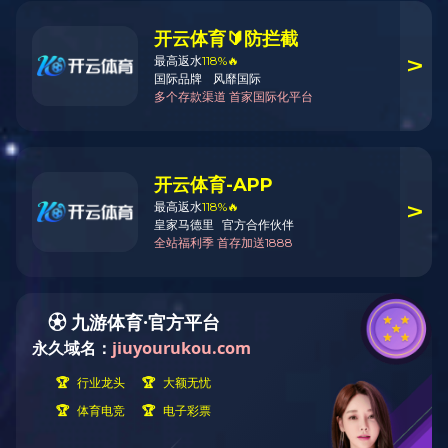
2026
01-04
快乐工作·开心跨年——集团总部“迎新年”文体娱乐
活动精彩纷呈
为喜迎2026年元旦佳节，丰富职工精神文化生活，增强团队凝
聚力与向心力，集团工会精心策划的“快乐工作·开心跨年”迎新年文
体娱乐活动于近日正式启动。活动吸引了总部全体职工踊跃参与，
现场气热烈，欢声笑语不断，洋溢着欢乐祥和的节日氛围。 本
次活动分为文体竞赛与职工“同乐会”两大板块，内容丰富、形式多
样，既注重竞技性，又兼顾趣味性。文体竞赛设置乒乓球、台球、
象棋等6项体育类项目，以及经典诵读、歌曲唱演、乐器演奏3项文
2025
艺类项目，职工可根据自身兴趣特长自主报名。自报名通道开启以
来，大家纷纷咨询并踊跃报名，迅速掀起一股参与热潮。 12月
09-29
30日下午，职工“同乐会”在五楼职工文化活动中心热烈开场。手作插