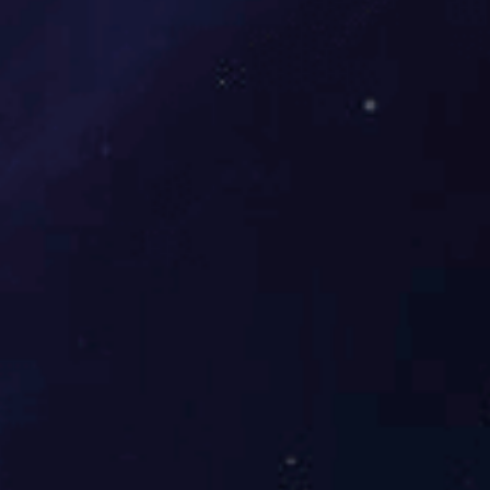
03-07
理方面的教学内容，听后感触很深。一是对工会会计工作的标
在灵巧的指尖流转，串联成一条条色彩斑斓、独具个性的手
准和要求提高了;二是新制度已于2022年起实施，要注意做好新
串，大家互相欣赏彼此的作品，脸上洋溢着满满的成就感和幸
榆能集团《巾帼柔韵》亮相榆林市“三八”妇女节文体展
旧制度的衔接;三是强化了基层工会预算管理，严禁无预算、超
福笑容。每一件作品都是对美好生活的向往。 在储蓄罐环
演
预算使用工会经费。
节，大家充分发挥想象力和创造力，用贴纸和创意将一个个普
通的存钱罐变成了色彩斑斓的艺术品。现场欢声笑语不断，女
职工们时而专注创作，时而交流心得，展示作品时绽放的自信
笑容，生动诠释着新时代女性的巧思与风采。 此次活动通
过沉浸式手作体验，香甜可口的蛋糕、新鲜美味的水果、香醇
可口的咖啡，大家在美食相伴、欢声笑语中放松身心，畅谈生
活趣事，享受难得的闲暇时光。让女职工们在忙碌的工作生活
中按下“暂停键”，于指尖艺术中感受生活美学。参与职工纷纷表
示，将把活动中积蓄的温暖力量转化为奋进动力，以“巾帼不让
3月6日，由市妇女联合会和市体育局主办的“跟党奋进新征
须眉”的豪情，为企业高质量发展注入更多巾帼智慧与力量。
程，巾帼建功新时代”榆林市纪念“三八”国际妇女节115周年文
体展演在市体育馆举行。榆能集团妇女委员会选送的太极拳
《巾帼柔韵》参加展演。 来自集团系统的25名太极拳爱好
者身着靓丽服装，列队整齐，在柔和的背景音乐中缓缓起势，
动作舒展流畅。他们的一招一式尽显太极神韵，于动静相宜、
2025