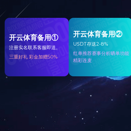
2016年安博手机端荣获省属国有企业优秀文
上一条：