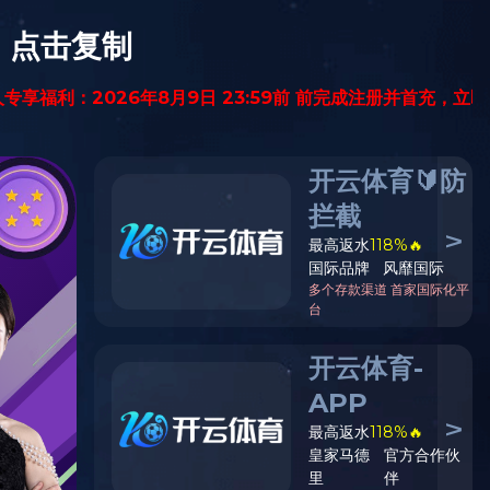
）
社会责任
人才中心
信息公开