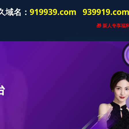
安博手机端
新闻视窗
安博官网（中国