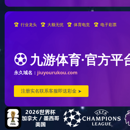
08
重磅！郭家滩煤矿主斜井顺
9月5日，榆能集团所属郭家滩煤矿井下施工
2025-09
早日投产运营筑牢坚实根基。 郭家滩煤矿主
轨吊运料”模式，大幅提升了出矸效率，彻底
修，精准解决掘进机核心部件易损问题，从
了解详情
小组，矿领导靠前指挥，统筹协调各环节，