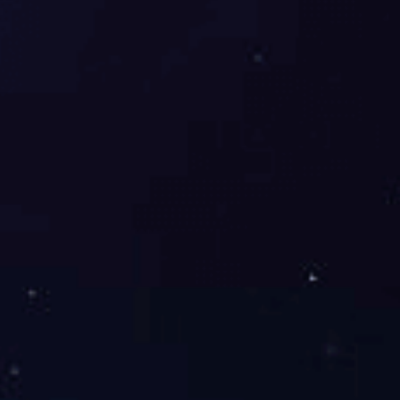
，团队最终攻克技术难关，使水煤浆浓度从60.5%稳步提升
行业水煤浆浓度提升提供了可借鉴的新思路。下一步，该公司
强劲动力。
入整套启动阶段，这是继1号机组成功并网发电之后的又一关
程建设进展情况以及整套启动的各项准备工作。会上，各单
会一致认为，该工程严格符合国家法律法规、行业标准以及
一步加强协同配合，紧密携手、通力协作，形成强大合力。
坚决杜绝安全隐患，确保机组能够安全、稳定、高效地投入