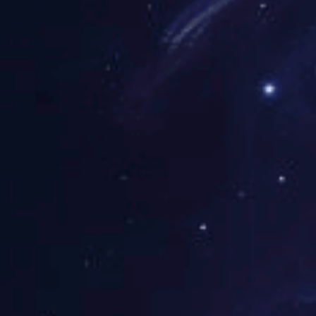
理论讲解结束后，进入了实践操作环节。培
提示进行后续步骤，每一个细节都展示得清晰
纠正员工操作中的动作细节。“电极片要准确
员耐心细致的指导下，员工们一次次地进行练
秘，操作起来肯定特别复杂，今天亲手操作后
14
四项国家级殊荣！榆树湾煤
7月9日，在重庆召开的新时期煤炭工业安全
2025-07
两项集体荣誉，连掘队、综采队分别获评“煤
第八年蝉联“特级安全高效煤矿”称号，不仅
树湾煤矿将以此次获奖为契机，持续夯实安全
了解详情
功。
利润激增620%！新能源科技