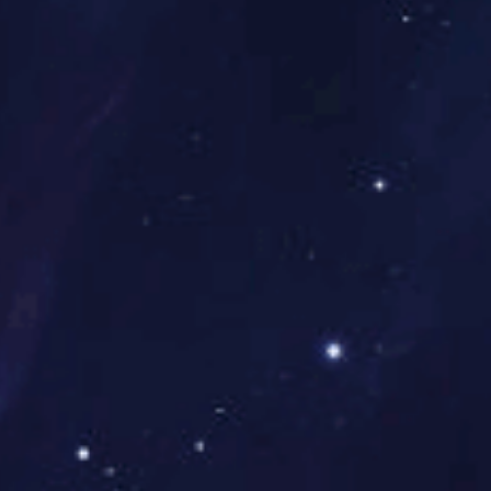
端化学品新材料项目污水处理系统EPC总承包工程合同签约仪式暨开工会
建安装西北公司党委书记、董事长王文柱，北京铭泽源公司执行董事李今
了污水处理系统EPC总承包合同。这标志着污水处理系统EPC总承包项
中建安装公司相关负责人详细介绍了项目设计、采购、施工的整体规划，
司表示，当前化工行业正加速向“绿色化、低碳化、循环化”转型，污水
核心理念，即安全是工程建设不可逾越的红线，质量是企业安身立命的基
的勇气，全力推进项目建设，将公司打造成集“智能建造示范、绿色施工标
操守护生命防线
牢企业安全防线，7月24日，横山煤电公司特别邀请AED厂家专业培
验，以深入浅出的方式，系统讲解了心肺复苏的核心操作流程，着重强调
显著提高心脏骤停患者的生存几率。 随后，培训人员对AED的工作原
严格规范了AED的操作流程，明确指出安全使用的各项注意事项，并深入