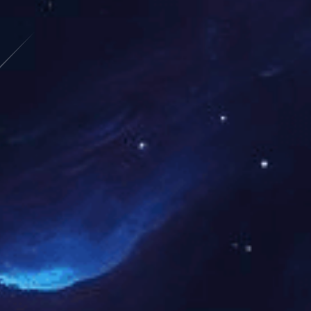
09
2025年上半年，新能源科技公司生产经营战
2025-07
全年目标的53.74%;营业收入同步实现强劲增
超预期。公司整体经营形势喜人，呈现强劲发
破、成本管控深挖潜力三大主线，全面奏响生
了解详情
的紧迫感，加快推进项目建设，优化电力营销
18
年创效2000万元！精益化
近日，精益化工公司制氢中心气化装置团队通
2025-06
徊，不仅增加了甲醇等产品的生产成本，还因
贵设备改造方案，转而从新型添加剂研发和
优化，对影响水煤浆浓度的各个环节展开系统