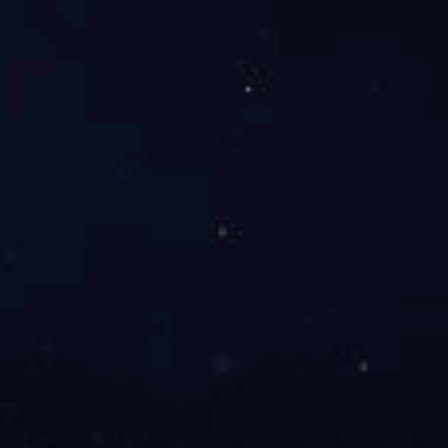
项目全面启动奠定了坚实基础。 项目采用先进的燃煤发电技
目是榆能集团首个“风光火储”多能互补一体化项目的重要组成
推动项目建设早开工、早投产、早见效，为集团进一步扩大电
。集团公司党委副书记、董事姬世虎为工作室揭牌并讲话，工
力建设工作室是集团化工技术攻关的“前沿阵地”和人才培
团首个自主建设的大型煤化工项目，要依托工作室平台，聚焦降
入前沿技术，持续提升工作室的创新能力与水平。要强化人