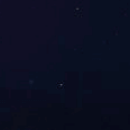
二期2×660MW机组项目获省发改委核准批复
组项目获得省发改委核准批复，标志着该项目前期工作取得重大突破，为
，确保污染物排放达到国家超低排放标准，符合绿色低碳发展要求。该项
燃煤机组，并同步建设烟气脱硫、脱硝装置。该公司表示将系统谋划，全力
注入强劲动力。
揭牌 激活创新动能
揭牌仪式暨“五小”创新表彰大会，首批18个能力建设工作室正式成立
、董事长、总经理王海社致辞。 姬世虎在讲话中指出，化学材料公司能
培育新摇篮、创新文化基地三个核心使命。他强调，化学材料公司作为集
转化，为千亿级精细化工产业布局注入动能。要强化内外部科研合作，引