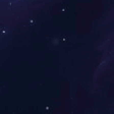
了解详情
的恒温恒湿试验;为适配不同原料煤特性，进
至62.82%，年创效达2000万元，成
将持续优化工艺参数，力争将成功经验推广应
21
再获突破！榆神榆横2×350
5月19日，榆神榆横2×350MW热电联
2025-05
键里程碑，为项目的整体推进注入了强劲动
位依次汇报了项目建设、设计执行、调试进度
设计要求，各项启动条件均已具备，完全满
了解详情
要严格落实启动方案，确保各项工作有条不紊
运行。