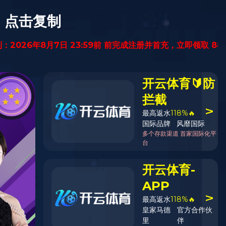
）
社会责任
人才中心
信息公开