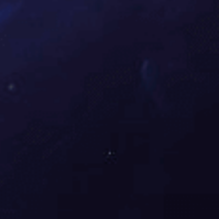
发电量56428.4万千瓦时，同比增长234.63%，已达
激增620.16%，以完成全年任务目标167.55%的优异成绩远
扣全年经营目标，聚焦安全生产筑牢根基、电量营销创新突
新能源科技公司表示将持续压实安全生产责任，以“时不我待”
能，书写新能源高质量发展新篇章。
化装置投运以来，该公司水煤浆浓度长期在60.5%左右徘
该公司气化装置管理技术团队另辟蹊径，放弃行业常规的昂
队成员扎根生产一线，从原料煤入厂检测到磨煤机运行参数
分析;为确保试验可靠性，联合中央化验室和药剂厂家开展严苛