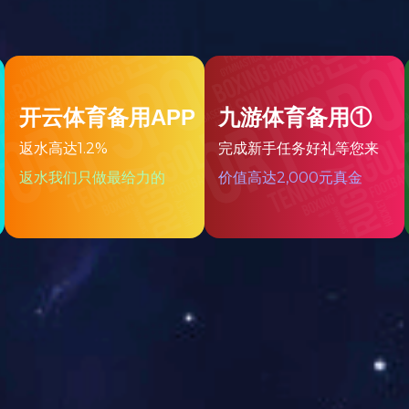
者发扬艰苦奋斗、创新攻坚精神的生动体现，更离不开集团公司的坚强领
组织与辛勤付出。该矿将以此次揭煤为新起点，持续夯实安全基础，加快
报告》通过省级现场核查
对郭家滩矿业公司开展《郭家滩煤矿资源储量核实报告》现场核查工作
量核实工作的专题汇报，重点了解了两种保水采煤工艺。随后，详细查阅
据的逻辑性、规范性进行了全面审查，并深入矿区实地踏勘，对地质勘探
的资源储量核实工作给予高度评价，认为报告编制规范、数据详实、方法
+矸石充填和离层注浆工艺倍受业内关注，建议煤矿进一步加强生产建设
专家组意见完善报告内容，确保为后续资源开采和管理工作提供精准依
PC总承包工程正式启动