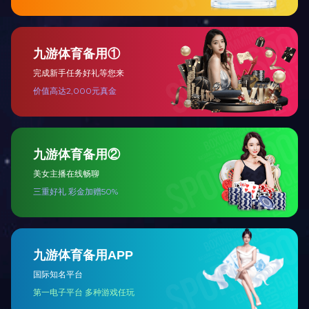
一致表示，将以此次活动为新起点，积极吸收借鉴先进经
验，补齐短板、强化弱项，以更高标准、更实举措推进党支
部标准化规范化建设，为集团高质量发展筑牢坚实组织根
基。
集团公司党委组织部、党委宣传部相关负责人，直属各
党支部，各二级公司、直属公司党组织分管安博官网（中
国）领导、安博官网（中国）部门负责人及相关工作人员参
加活动。
返回上一页
上一条：
榆能集团开展党委理论学习中心组学习督导旁听工作
下一条：
最后一页